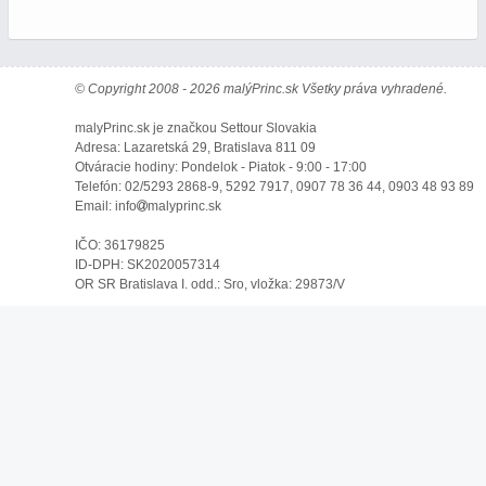
© Copyright 2008 - 2026 malýPrinc.sk Všetky práva vyhradené.
malyPrinc.sk je značkou Settour Slovakia
Adresa: Lazaretská 29, Bratislava 811 09
Otváracie hodiny: Pondelok - Piatok - 9:00 - 17:00
Telefón: 02/5293 2868-9, 5292 7917, 0907 78 36 44, 0903 48 93 89
Email: info
malyprinc.sk
IČO: 36179825
ID-DPH: SK2020057314
OR SR Bratislava I. odd.: Sro, vložka: 29873/V