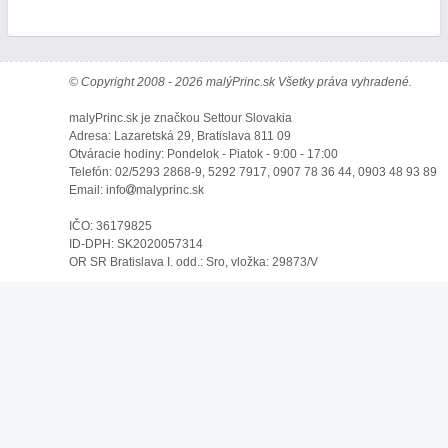
© Copyright 2008 - 2026 malýPrinc.sk Všetky práva vyhradené.
malyPrinc.sk je značkou Settour Slovakia
Adresa: Lazaretská 29, Bratislava 811 09
Otváracie hodiny: Pondelok - Piatok - 9:00 - 17:00
Telefón: 02/5293 2868-9, 5292 7917, 0907 78 36 44, 0903 48 93 89
Email: info
malyprinc.sk
IČO: 36179825
ID-DPH: SK2020057314
OR SR Bratislava I. odd.: Sro, vložka: 29873/V