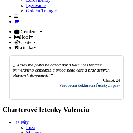
Eurovíkendy
Lyžovanie
Golden Triangle
Dovolenka
Hotel
Charter
Letenka
"Každý má právo na odpočinok a voľný čas vrátane
primeraného obmedzenia pracovného času a pravidelných
platených dovoleniek."
Článok 24
Všeobecná deklarácia ľudských práv
Charterové letenky Valencia
Baleáry
Ibiza
Menorca