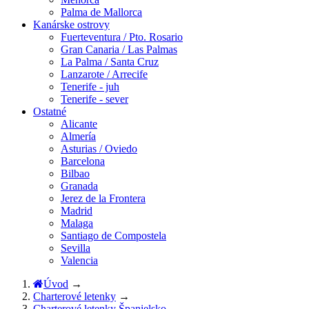
Palma de Mallorca
Kanárske ostrovy
Fuerteventura / Pto. Rosario
Gran Canaria / Las Palmas
La Palma / Santa Cruz
Lanzarote / Arrecife
Tenerife - juh
Tenerife - sever
Ostatné
Alicante
Almería
Asturias / Oviedo
Barcelona
Bilbao
Granada
Jerez de la Frontera
Madrid
Malaga
Santiago de Compostela
Sevilla
Valencia
Úvod
→
Charterové letenky
→
Charterové letenky Španielsko
→