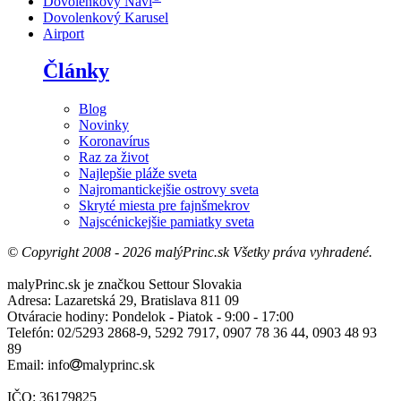
Dovolenkový Navi
Dovolenkový Karusel
Airport
Články
Blog
Novinky
Koronavírus
Raz za život
Najlepšie pláže sveta
Najromantickejšie ostrovy sveta
Skryté miesta pre fajnšmekrov
Najscénickejšie pamiatky sveta
© Copyright 2008 - 2026 malýPrinc.sk Všetky práva vyhradené.
malyPrinc.sk je značkou Settour Slovakia
Adresa: Lazaretská 29, Bratislava 811 09
Otváracie hodiny: Pondelok - Piatok - 9:00 - 17:00
Telefón: 02/5293 2868-9, 5292 7917, 0907 78 36 44, 0903 48 93
89
Email: info
malyprinc.sk
IČO: 36179825