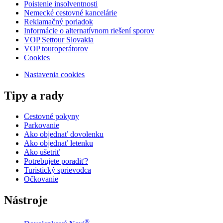
Poistenie insolventnosti
Nemecké cestovné kancelárie
Reklamačný poriadok
Informácie o alternatívnom riešení sporov
VOP Settour Slovakia
VOP touroperátorov
Cookies
Nastavenia cookies
Tipy a rady
Cestovné pokyny
Parkovanie
Ako objednať dovolenku
Ako objednať letenku
Ako ušetriť
Potrebujete poradiť?
Turistický sprievodca
Očkovanie
Nástroje
®