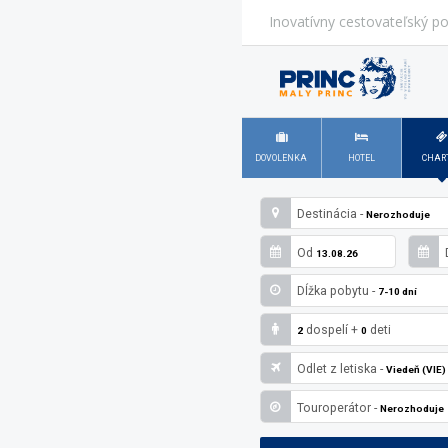
Inovatívny cestovateľský po
DOVOLENKA
HOTEL
CHAR
Destinácia -
Nerozhoduje
Od
13.08.26
Dĺžka pobytu -
7-10 dní
dospelí
+
deti
2
0
Odlet z letiska -
Viedeň (VIE)
Touroperátor -
Nerozhoduje