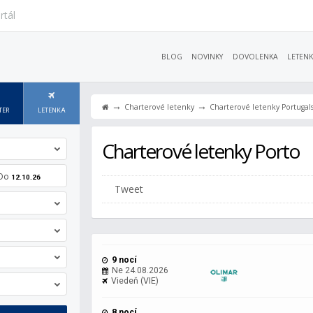
rtál
BLOG
NOVINKY
DOVOLENKA
LETENK
→
→
Charterové letenky
Charterové letenky Portugal
TER
LETENKA
Charterové letenky Porto
Do
12.10.26
Tweet
9 nocí
Ne 24.08.2026
Viedeň (VIE)
8 nocí