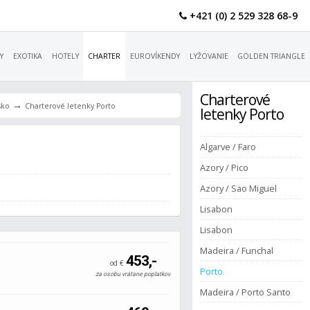
+421 (0) 2 529 328 68-9
Y
EXOTIKA
HOTELY
CHARTER
EUROVÍKENDY
LYŽOVANIE
GOLDEN TRIANGLE
Charterové
→
sko
Charterové letenky Porto
letenky Porto
Algarve / Faro
Azory / Pico
Azory / Sao Miguel
Lisabon
Lisabon
Madeira / Funchal
453,-
od €
Porto
za osobu vrátane poplatkov
Madeira / Porto Santo