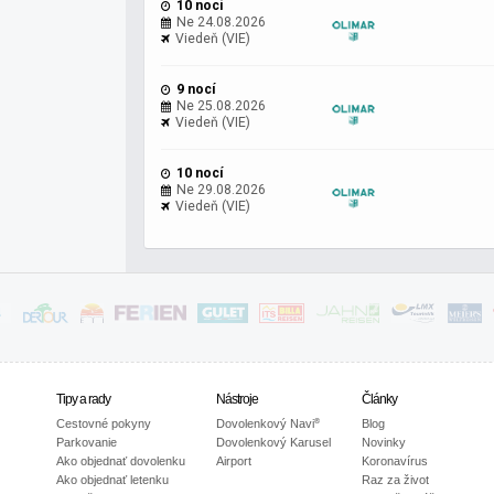
10 nocí
Ne 24.08.2026
Viedeň (VIE)
9 nocí
Ne 25.08.2026
Viedeň (VIE)
10 nocí
Ne 29.08.2026
Viedeň (VIE)
Tipy a rady
Nástroje
Články
®
Cestovné pokyny
Dovolenkový Navi
Blog
Parkovanie
Dovolenkový Karusel
Novinky
Ako objednať dovolenku
Airport
Koronavírus
Ako objednať letenku
Raz za život