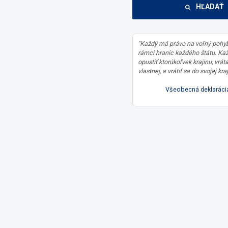
HĽADAŤ
"Každý má právo na voľný pohyb
rámci hraníc každého štátu. Ka
opustiť ktorúkoľvek krajinu, vrát
vlastnej, a vrátiť sa do svojej kraj
Všeobecná deklarácia