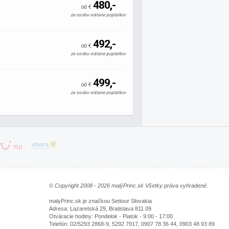
480,-
od €
za osobu vrátane poplatkov
492,-
od €
za osobu vrátane poplatkov
499,-
od €
za osobu vrátane poplatkov
© Copyright 2008 - 2026 malýPrinc.sk Všetky práva vyhradené.
malyPrinc.sk je značkou Settour Slovakia
Adresa: Lazaretská 29, Bratislava 811 09
Otváracie hodiny: Pondelok - Piatok - 9:00 - 17:00
Telefón: 02/5293 2868-9, 5292 7917, 0907 78 36 44, 0903 48 93 89