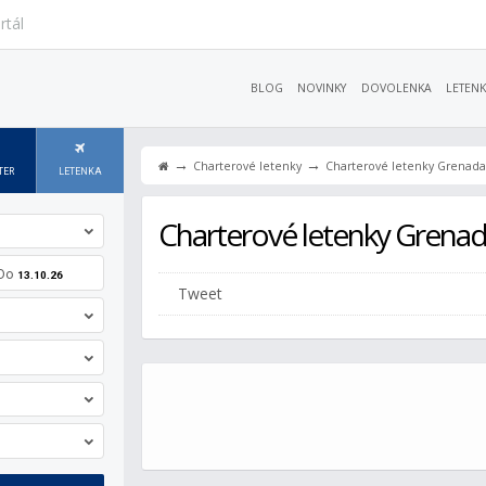
rtál
BLOG
NOVINKY
DOVOLENKA
LETENK
→
→
Charterové letenky
Charterové letenky Grenada
TER
LETENKA
Charterové letenky Grena
Do
13.10.26
Tweet