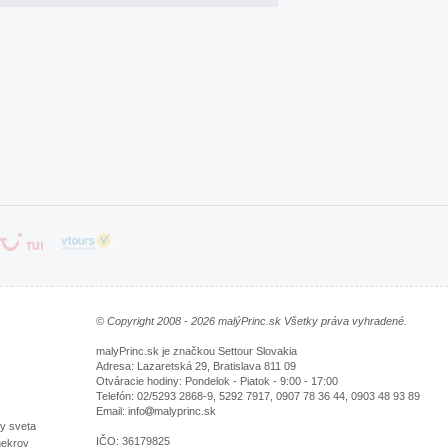
© Copyright 2008 - 2026 malýPrinc.sk Všetky práva vyhradené.
malyPrinc.sk je značkou Settour Slovakia
Adresa: Lazaretská 29, Bratislava 811 09
Otváracie hodiny: Pondelok - Piatok - 9:00 - 17:00
Telefón: 02/5293 2868-9, 5292 7917, 0907 78 36 44, 0903 48 93 89
Email: info
malyprinc.sk
vy sveta
IČO: 36179825
mekrov