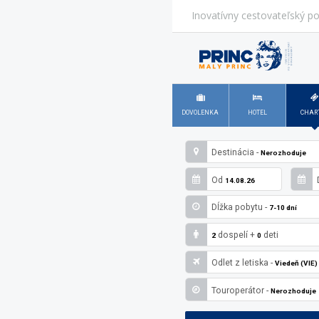
Inovatívny cestovateľský po
DOVOLENKA
HOTEL
CHAR
Destinácia -
Nerozhoduje
Od
14.08.26
Dĺžka pobytu -
7-10 dní
dospelí
+
deti
2
0
Odlet z letiska -
Viedeň (VIE)
Touroperátor -
Nerozhoduje