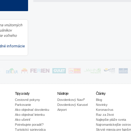
 na vnútorných
lušníkov
ie voľného
dné informácie
Tipy a rady
Nástroje
Články
®
Cestovné pokyny
Dovolenkový Navi
Blog
Parkovanie
Dovolenkový Karusel
Novinky
Ako objednať dovolenku
Airport
Koronavírus
Ako objednať letenku
Raz za život
Ako ušetriť
Najlepšie pláže sveta
Potrebujete poradiť?
Najromantickejšie ostro
Turistický sprievodca
Skryté miesta pre fajnš